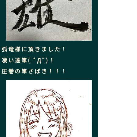
弧竜様に頂きました！
凄い達筆( ﾟДﾟ)！
​圧巻の筆さばき！！！