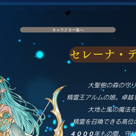
​Twitterにてご意見ご感想・バグ報告などお聞きいたします。
キャラクター集へ
セレーナ・
大聖樹の森の守
精霊王アルムの娘。卓越
大地と風の魔法
精霊を召喚できる高位
４０００年もの間、守