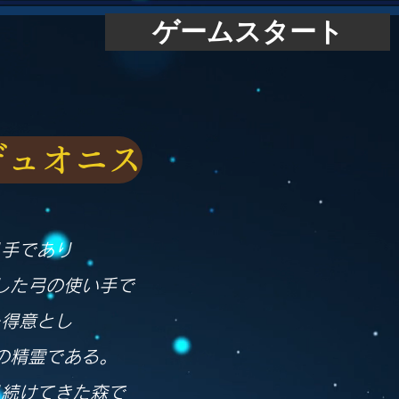
ゲームスタート
デュオニス
り手であり
した弓の使い手で
を得意とし
の精霊である。
り続けてきた森で