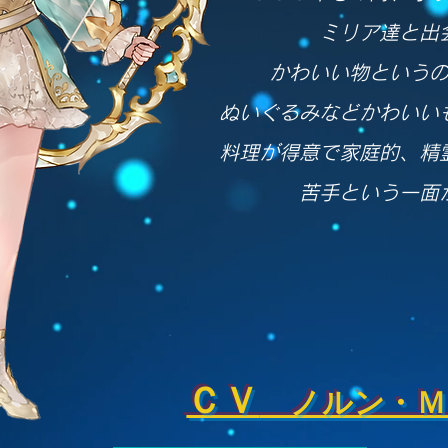
ミリア達と出
かわいい物という
ぬいぐるみなどかわいい
料理が得意で家庭的、精
​苦手という一面
ＣＶ
ノルン・Ｍ