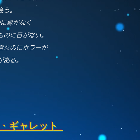
会う。
のに縁がなく
ものに目がない。
霊なのにホラーが
がある。
・ギャレット